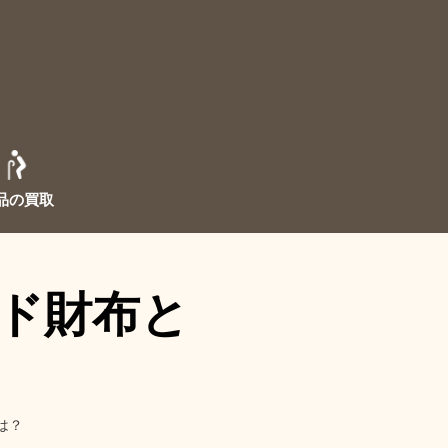
品の買取
ド財布と
は？