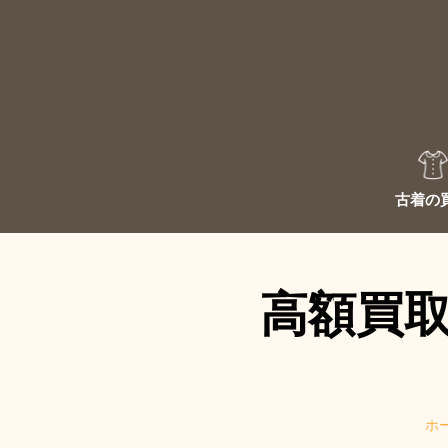
Skip
to
content
JU
古着の
高額買
ホ