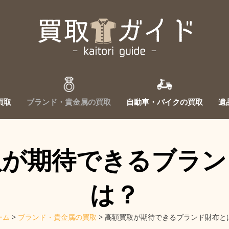
ST ANOTHER WORDPRESS SITE
買取ガイド
買取
ブランド・貴金属の買取
自動車・バイクの買取
遺
取が期待できるブラン
は？
ーム
>
ブランド・貴金属の買取
>
高額買取が期待できるブランド財布と