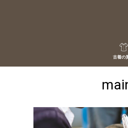
Skip
to
content
JU
古着の
mai