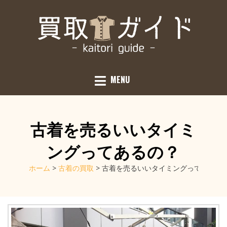
Skip
to
content
JUST ANOTHER WORDPRESS SITE
買取ガイド
MENU
古着を売るいいタイミ
ングってあるの？
ホーム
>
古着の買取
>
古着を売るいいタイミングってあるの