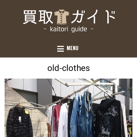
Skip
to
content
JUST ANOTHER WORDPRESS SITE
買取ガイド
MENU
old-clothes